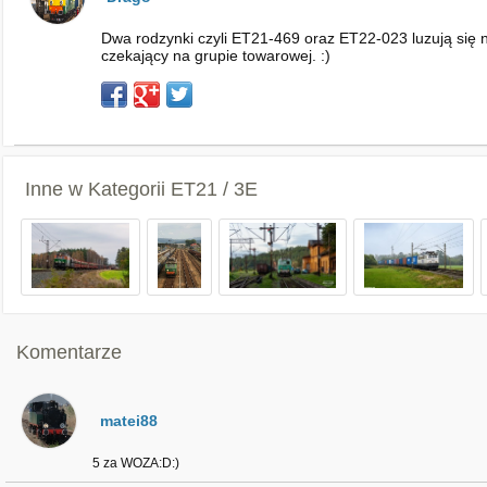
Dwa rodzynki czyli ET21-469 oraz ET22-023 luzują się n
czekający na grupie towarowej. :)
Inne w Kategorii
ET21 / 3E
Komentarze
matei88
5 za WOZA:D:)