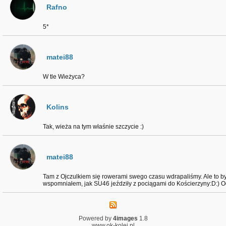
Rafno
5*
matei88
W tle Wieżyca?
Kolins
Tak, wieża na tym właśnie szczycie :)
matei88
Tam z Ojczulkiem się rowerami swego czasu wdrapaliśmy. Ale to był
wspomniałem, jak SU46 jeździły z pociągami do Kościerzyny:D:) 
Powered by
4images
1.8
www.ok-kolej.pl