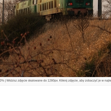
% | Widzisz zdjęcie skalowane do 1280px. Kliknij zdjęcie, aby zobaczyć je w najl