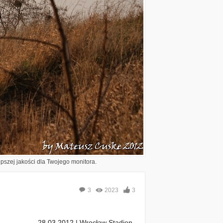
epszej jakości dla Twojego monitora.
3
2023
3
28.03.2012 | Wrocław Stadion