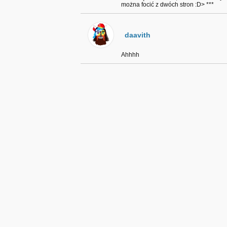
można focić z dwóch stron :D> ***
daavith
Ahhhh