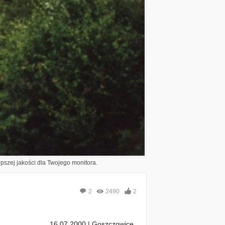
epszej jakości dla Twojego monitora.
2
2490
2
16.07.2000 | Goszczowice