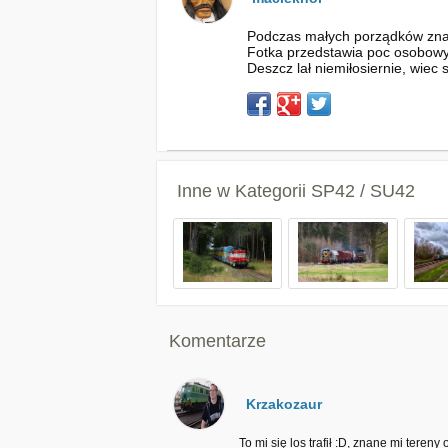
Podczas małych porządków znala
Fotka przedstawia poc osobow
Deszcz lał niemiłosiernie, wiec
Inne w Kategorii
SP42 / SU42
Komentarze
Krzakozaur
To mi się los trafił :D, znane mi tere