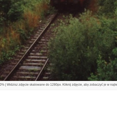
% | Widzisz zdjęcie skalowane do 1280px. Kliknij zdjęcie, aby zobaczyć je w najl