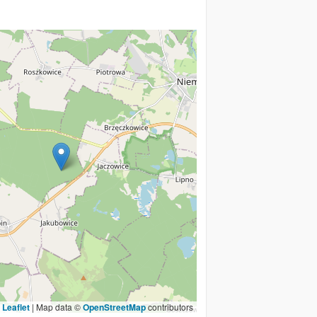
Leaflet
|
Map data ©
OpenStreetMap
contributors