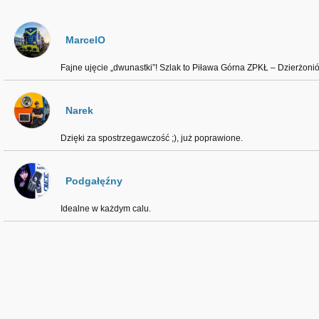
MarcelO
Fajne ujęcie „dwunastki”! Szlak to Piława Górna ZPKŁ – Dzierżonió
Narek
Dzięki za spostrzegawczość ;), już poprawione.
Podgałęźny
Idealne w każdym calu.