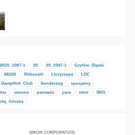
BR35_1097-1
35
35_1097-1
Gryfów_Śląski
66200
Rübezahl
Liczyrzepa
LDC
r_Dampflok_Club
Sonderzug
specjalny
kie
wiosna
parowóz
para
retro
ŚKG
olej_Górska
NIKON CORPORATION