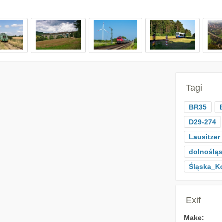
Tagi
BR35
D29-274
Lausitze
dolnośląs
Śląska_K
Exif
Make: