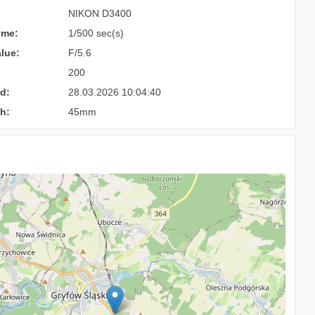
NIKON D3400
ime:
1/500 sec(s)
lue:
F/5.6
200
d:
28.03.2026 10:04:40
h:
45mm