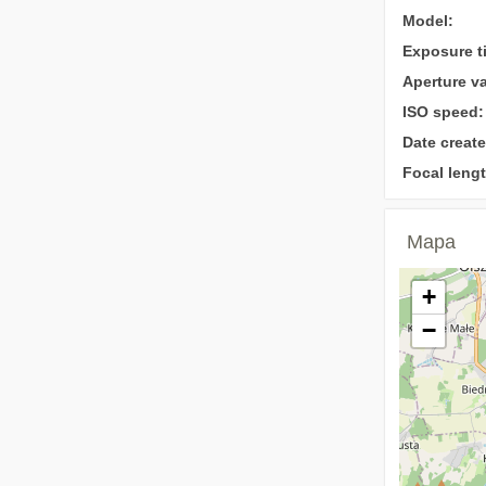
Model:
Exposure t
Aperture va
ISO speed:
Date create
Focal lengt
Mapa
+
−