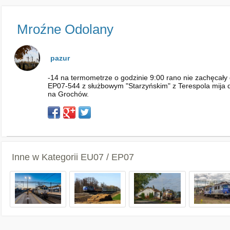
Mroźne Odolany
pazur
-14 na termometrze o godzinie 9:00 rano nie zachęcały d
EP07-544 z służbowym "Starzyńskim" z Terespola mija
na Grochów.
Inne w Kategorii
EU07 / EP07