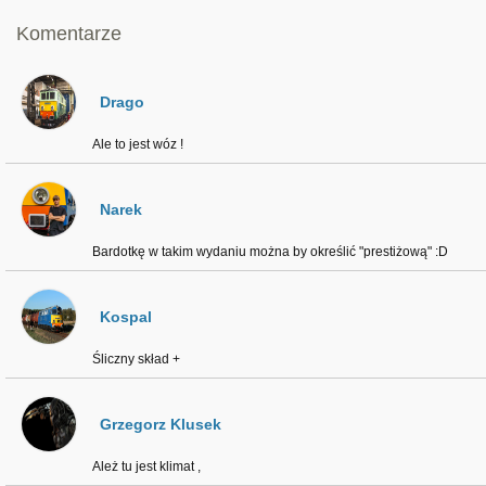
Komentarze
Drago
Ale to jest wóz !
Narek
Bardotkę w takim wydaniu można by określić "prestiżową" :D
Kospal
Śliczny skład +
Grzegorz Klusek
Ależ tu jest klimat ,