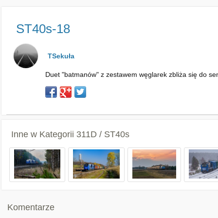
ST40s-18
TSekuła
Duet "batmanów" z zestawem węglarek zbliża się do se
Inne w Kategorii
311D / ST40s
Komentarze