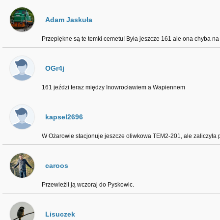
Adam Jaskuła
Przepiękne są te temki cemetu! Była jeszcze 161 ale ona chyba n
OGr4j
161 jeździ teraz między Inowrocławiem a Wapiennem
kapsel2696
W Ożarowie stacjonuje jeszcze oliwkowa TEM2-201, ale zaliczyła 
caroos
Przewieźli ją wczoraj do Pyskowic.
Lisuczek