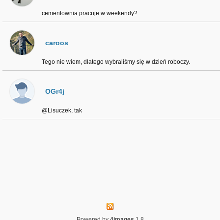
cementownia pracuje w weekendy?
caroos
Tego nie wiem, dlatego wybraliśmy się w dzień roboczy.
OGr4j
@Lisuczek, tak
Powered by
4images
1.8