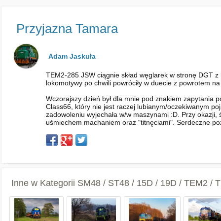
Przyjazna Tamara
Adam Jaskuła
TEM2-285 JSW ciągnie skład węglarek w stronę DGT z k
lokomotywy po chwili powróciły w duecie z powrotem na
Wczorajszy dzień był dla mnie pod znakiem zapytania 
Class66, który nie jest raczej lubianym/oczekiwanym po
zadowoleniu wyjechała w/w maszynami :D. Przy okazji, ś
uśmiechem machaniem oraz "titnęciami". Serdeczne po
Inne w Kategorii
SM48 / ST48 / 15D / 19D / TEM2 /