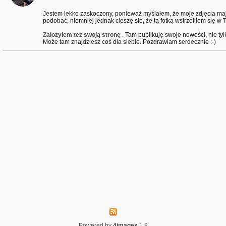
Jestem lekko zaskoczony, ponieważ myślałem, że moje zdjęcia maj
podobać, niemniej jednak cieszę się, że tą fotką wstrzeliłem się w Tw
Założyłem też swoją stronę
. Tam publikuję swoje nowości, nie tyl
Może tam znajdziesz coś dla siebie. Pozdrawiam serdecznie :⁠-⁠)
Powered by
4images
1.8