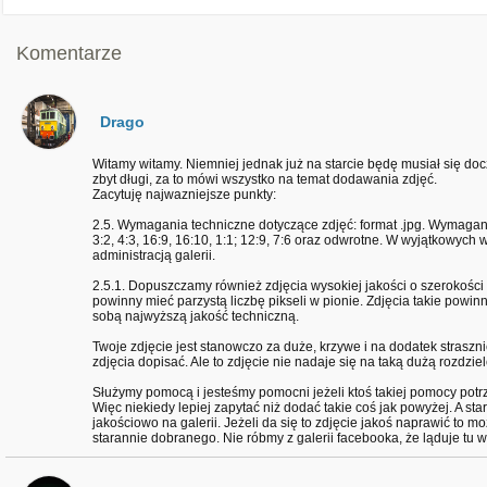
Komentarze
Drago
Witamy witamy. Niemniej jednak już na starcie będę musiał się docz
zbyt długi, za to mówi wszystko na temat dodawania zdjęć.
Zacytuję najwazniejsze punkty:
2.5. Wymagania techniczne dotyczące zdjęć: format .jpg. Wymaga
3:2, 4:3, 16:9, 16:10, 1:1; 12:9, 7:6 oraz odwrotne. W wyjątkowy
administracją galerii.
2.5.1. Dopuszczamy również zdjęcia wysokiej jakości o szerokości
powinny mieć parzystą liczbę pikseli w pionie. Zdjęcia takie pow
sobą najwyższą jakość techniczną.
Twoje zdjęcie jest stanowczo za duże, krzywe i na dodatek straszn
zdjęcia dopisać. Ale to zdjęcie nie nadaje się na taką dużą rozdzie
Służymy pomocą i jesteśmy pomocni jeżeli ktoś takiej pomocy potrz
Więc niekiedy lepiej zapytać niż dodać takie coś jak powyżej. A s
jakościowo na galerii. Jeżeli da się to zdjęcie jakoś naprawić to 
starannie dobranego. Nie róbmy z galerii facebooka, że ląduje tu ws