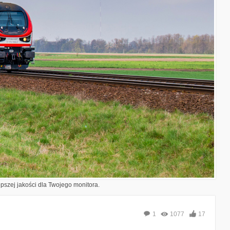
epszej jakości dla Twojego monitora.
1
1077
17