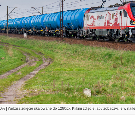
% | Widzisz zdjęcie skalowane do 1280px. Kliknij zdjęcie, aby zobaczyć je w najl