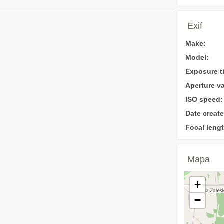
Exif
Make:
Model:
Exposure t
Aperture va
ISO speed:
Date create
Focal lengt
Mapa
+
−