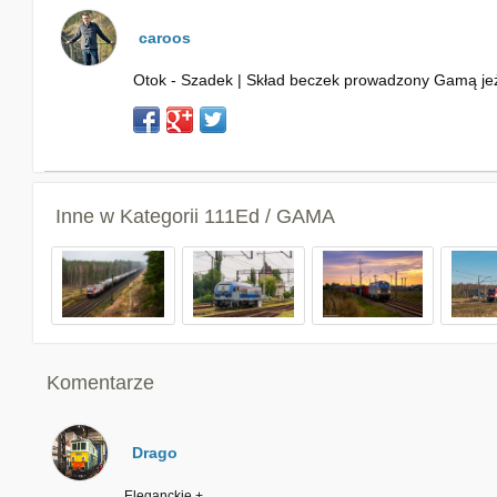
caroos
Otok - Szadek | Skład beczek prowadzony Gamą jeż
Inne w Kategorii
111Ed / GAMA
Komentarze
Drago
Eleganckie +