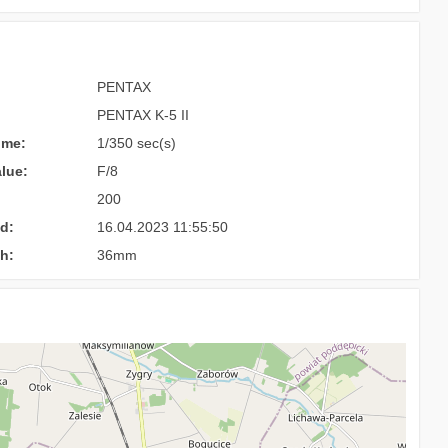
PENTAX
PENTAX K-5 II
ime:
1/350 sec(s)
lue:
F/8
200
d:
16.04.2023 11:55:50
h:
36mm