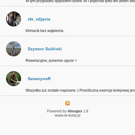
W tym przypadku spędziłem dobre 3h i pojechał tylko ten jeden skł
złe_zdjęcia
Klimacik bez wątpienia.
Szymon Suliński
Rewelacyjne, jesienne ujęcie +
SeweryneR
Wszystko już zostało napisane :) Prześliczna esencja kolejowej jes
Powered by
4images
1.8
www.ok-kolej.pl