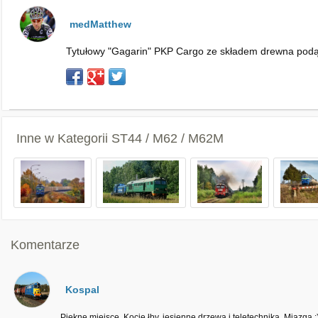
medMatthew
Tytułowy "Gagarin" PKP Cargo ze składem drewna podą
Inne w Kategorii
ST44 / M62 / M62M
Komentarze
Kospal
Piękne miejsce. Kocie łby, jesienne drzewa i teletechnika. Miazga :