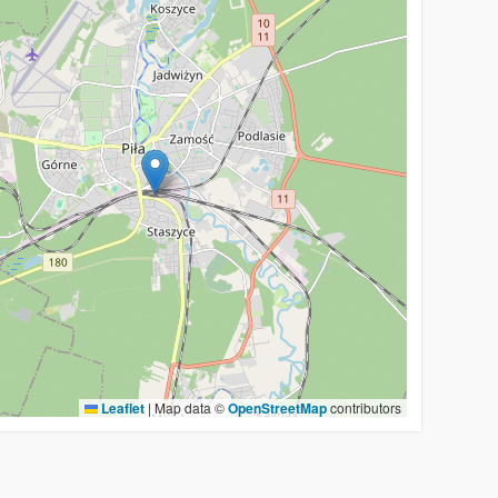
Leaflet
|
Map data ©
OpenStreetMap
contributors