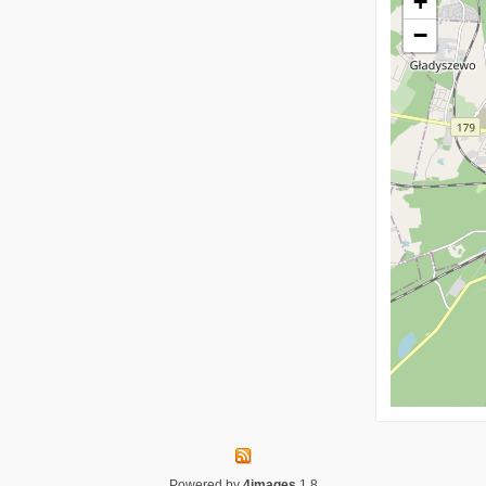
+
−
Powered by
4images
1.8