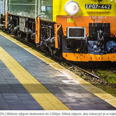
% | Widzisz zdjęcie skalowane do 1280px. Kliknij zdjęcie, aby zobaczyć je w najl