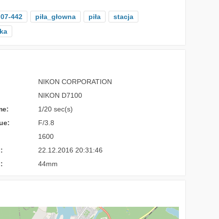
07-442
piła_głowna
piła
stacja
ka
NIKON CORPORATION
NIKON D7100
me:
1/20 sec(s)
ue:
F/3.8
1600
:
22.12.2016 20:31:46
:
44mm