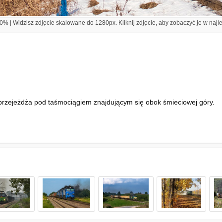
% | Widzisz zdjęcie skalowane do 1280px. Kliknij zdjęcie, aby zobaczyć je w najl
przejeżdża pod taśmociągiem znajdującym się obok śmieciowej góry.