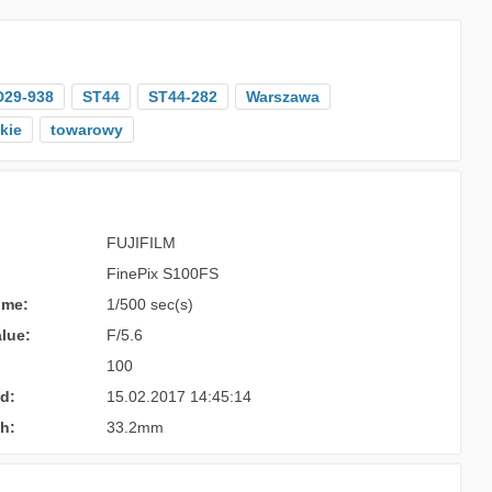
D29-938
ST44
ST44-282
Warszawa
kie
towarowy
FUJIFILM
FinePix S100FS
ime:
1/500 sec(s)
lue:
F/5.6
100
d:
15.02.2017 14:45:14
h:
33.2mm