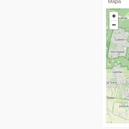
Mapa
+
−