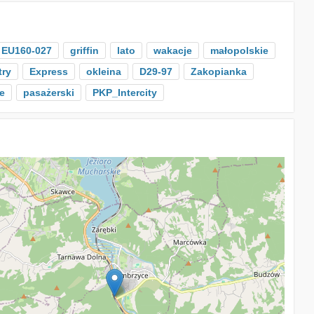
EU160-027
griffin
lato
wakacje
małopolskie
try
Express
okleina
D29-97
Zakopianka
e
pasażerski
PKP_Intercity