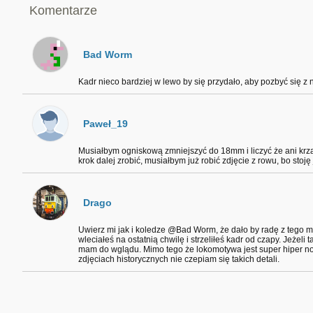
Komentarze
Bad Worm
Kadr nieco bardziej w lewo by się przydało, aby pozbyć się z 
Paweł_19
Musiałbym ogniskową zmniejszyć do 18mm i liczyć że ani krzak
krok dalej zrobić, musiałbym już robić zdjęcie z rowu, bo stoję 
Drago
Uwierz mi jak i koledze @Bad Worm, że dało by radę z tego m
wleciałeś na ostatnią chwilę i strzeliłeś kadr od czapy. Jeżeli t
mam do wglądu. Mimo tego że lokomotywa jest super hiper now
zdjęciach historycznych nie czepiam się takich detali.