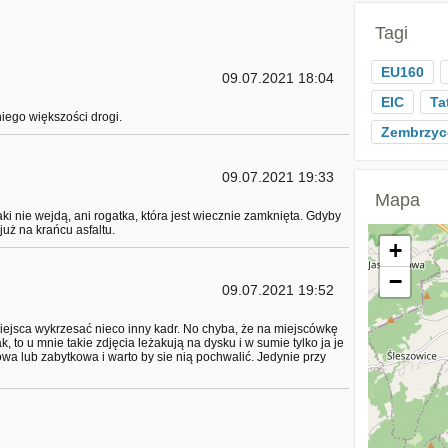
Tagi
EU160
09.07.2021 18:04
EIC
Ta
niego większości drogi.
Zembrzyc
09.07.2021 19:33
Mapa
i nie wejdą, ani rogatka, która jest wiecznie zamknięta. Gdyby
już na krańcu asfaltu.
+
−
09.07.2021 19:52
iejsca wykrzesać nieco inny kadr. No chyba, że na miejscówkę
ak, to u mnie takie zdjęcia leżakują na dysku i w sumie tylko ja je
a lub zabytkowa i warto by sie nią pochwalić. Jedynie przy