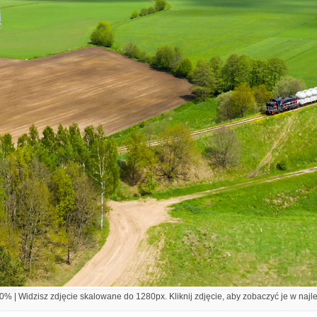
% | Widzisz zdjęcie skalowane do 1280px. Kliknij zdjęcie, aby zobaczyć je w najl