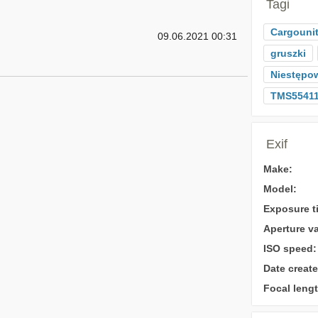
Tagi
Cargouni
09.06.2021 00:31
gruszki
Niestępo
TMS5541
Exif
Make:
Model:
Exposure t
Aperture va
ISO speed:
Date create
Focal lengt