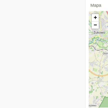
Mapa
+
−