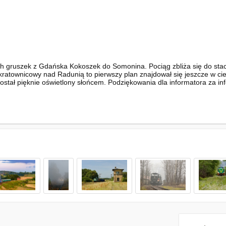
gruszek z Gdańska Kokoszek do Somonina. Pociąg zbliża się do stacji
atownicowy nad Radunią to pierwszy plan znajdował się jeszcze w cien
został pięknie oświetlony słońcem. Podziękowania dla informatora za in