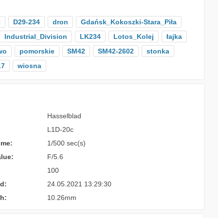
t
D29-234
dron
Gdańsk_Kokoszki-Stara_Piła
Industrial_Division
LK234
Lotos_Kolej
łajka
wo
pomorskie
SM42
SM42-2602
stonka
17
wiosna
Hasselblad
L1D-20c
ime:
1/500 sec(s)
lue:
F/5.6
100
d:
24.05.2021 13:29:30
h:
10.26mm