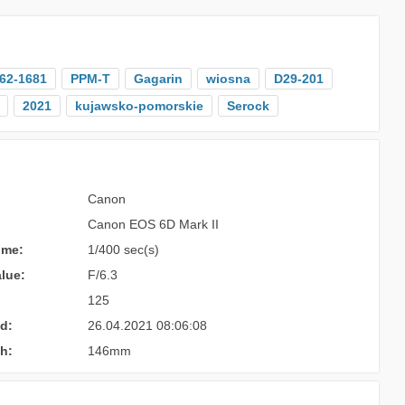
62-1681
PPM-T
Gagarin
wiosna
D29-201
2021
kujawsko-pomorskie
Serock
Canon
Canon EOS 6D Mark II
ime:
1/400 sec(s)
lue:
F/6.3
125
d:
26.04.2021 08:06:08
h:
146mm