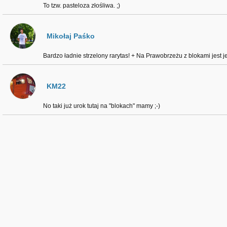
To tzw. pasteloza złośliwa. ;)
Mikołaj Paśko
Bardzo ładnie strzelony rarytas! + Na Prawobrzeżu z blokami jest j
KM22
No taki już urok tutaj na "blokach" mamy ;-)