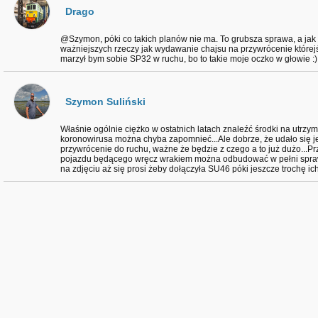
Drago
@Szymon, póki co takich planów nie ma. To grubsza sprawa, a jak
ważniejszych rzeczy jak wydawanie chajsu na przywrócenie którejś
marzył bym sobie SP32 w ruchu, bo to takie moje oczko w głowie :)
Szymon Suliński
Właśnie ogólnie ciężko w ostatnich latach znaleźć środki na utrzy
koronowirusa można chyba zapomnieć...Ale dobrze, że udało się je
przywrócenie do ruchu, ważne że będzie z czego a to już dużo...P
pojazdu będącego wręcz wrakiem można odbudować w pełni spraw
na zdjęciu aż się prosi żeby dołączyła SU46 póki jeszcze trochę ic