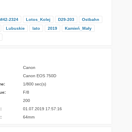
M42-2324
Lotos_Kolej
D29-203
Ostbahn
Lubuskie
lato
2019
Kamień_Mały
Canon
Canon EOS 750D
me:
1/800 sec(s)
ue:
F/8
200
:
01.07.2019 17:57:16
:
64mm