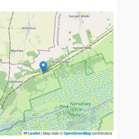
Leaflet
|
Map data ©
OpenStreetMap
contributors