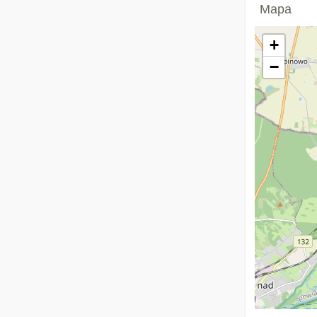
Mapa
+
−