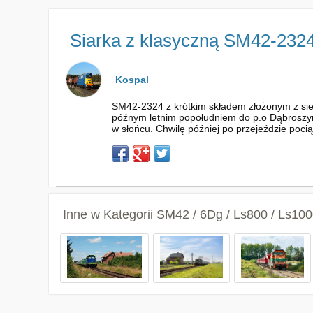
Siarka z klasyczną SM42-232
Kospal
SM42-2324 z krótkim składem złożonym z siedm
późnym letnim popołudniem do p.o Dąbroszyn 
w słońcu. Chwilę później po przejeździe poci
Inne w Kategorii
SM42 / 6Dg / Ls800 / Ls100