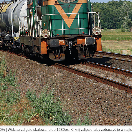
% | Widzisz zdjęcie skalowane do 1280px. Kliknij zdjęcie, aby zobaczyć je w najl