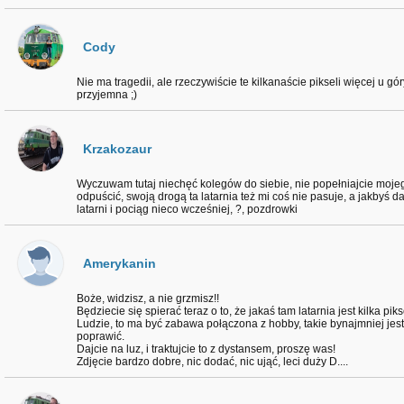
Cody
Nie ma tragedii, ale rzeczywiście te kilkanaście pikseli więcej u g
przyjemna ;)
Krzakozaur
Wyczuwam tutaj niechęć kolegów do siebie, nie popełniajcie mojeg
odpuścić, swoją drogą ta latarnia też mi coś nie pasuje, a jakbyś d
latarni i pociąg nieco wcześniej, ?, pozdrowki
Amerykanin
Boże, widzisz, a nie grzmisz!!
Będziecie się spierać teraz o to, że jakaś tam latarnia jest kilka pik
Ludzie, to ma być zabawa połączona z hobby, takie bynajmniej jest p
poprawić.
Dajcie na luz, i traktujcie to z dystansem, proszę was!
Zdjęcie bardzo dobre, nic dodać, nic ująć, leci duży D....