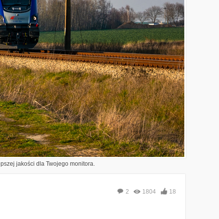
epszej jakości dla Twojego monitora.
2
1804
18