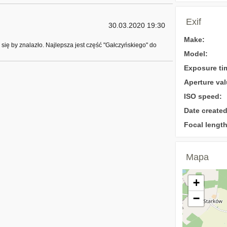
Exif
30.03.2020 19:30
Make:
 się by znalazło. Najlepsza jest część "Gałczyńskiego" do
Model:
Exposure ti
Aperture val
ISO speed:
Date created
Focal length
Mapa
+
−