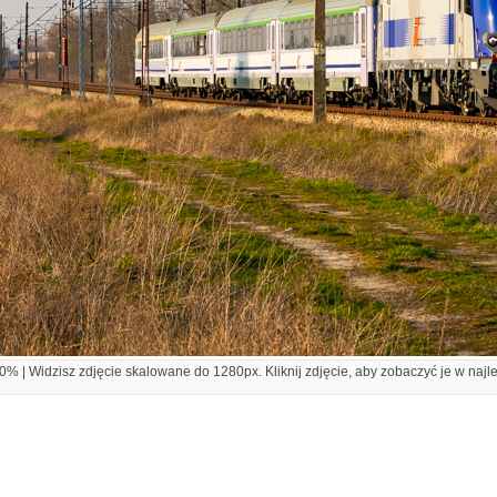
% | Widzisz zdjęcie skalowane do 1280px. Kliknij zdjęcie, aby zobaczyć je w najl