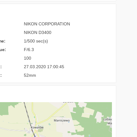
NIKON CORPORATION
NIKON D3400
me:
1/500 sec(s)
ue:
F/6.3
100
:
27.03.2020 17:00:45
:
52mm