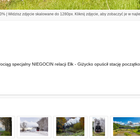
% | Widzisz zdjęcie skalowane do 1280px. Kliknij zdjęcie, aby zobaczyć je w najl
ciąg specjalny NIEGOCIN relacji Ełk - Giżycko opuścił stację początk