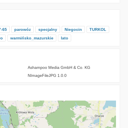
7-65
parowóz
specjalny
Niegocin
TURKOL
wo
warmińsko_mazurskie
lato
Ashampoo Media GmbH & Co. KG
NImageFileJPG 1.0.0