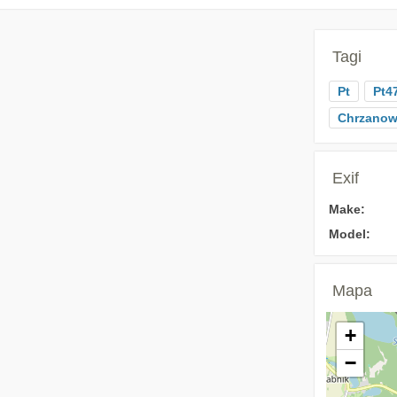
Tagi
Pt
Pt4
Chrzano
Exif
Make:
Model:
Mapa
+
−