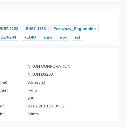
EN57-1128
EN57-1163
Przewozy_Regionalne
D29-204
REGIO
zima
noc
ezt
NIKON CORPORATION
NIKON D3200
ime:
0.5 sec(s)
lue:
F/4.5
200
d:
05.02.2019 17:39:57
h:
38mm