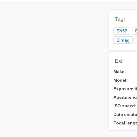
Tagi
EN57
Elbląg
Exif
Make:
Model:
Exposure t
Aperture va
ISO speed:
Date create
Focal lengt