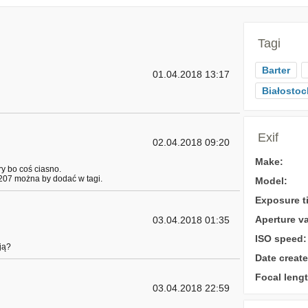
Tagi
Barter
01.04.2018 13:17
Białostoc
Exif
02.04.2018 09:20
Make:
ry bo coś ciasno.
1207 można by dodać w tagi.
Model:
Exposure t
Aperture va
03.04.2018 01:35
ISO speed:
ją?
Date create
Focal lengt
03.04.2018 22:59