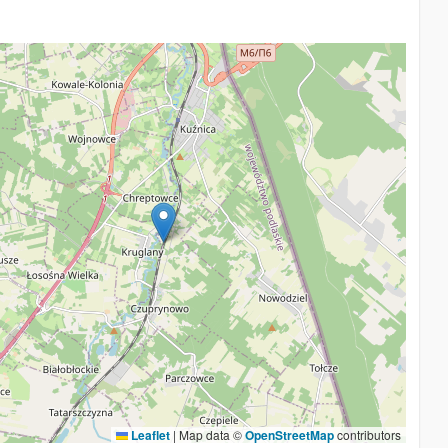
Leaflet
|
Map data ©
OpenStreetMap
contributors