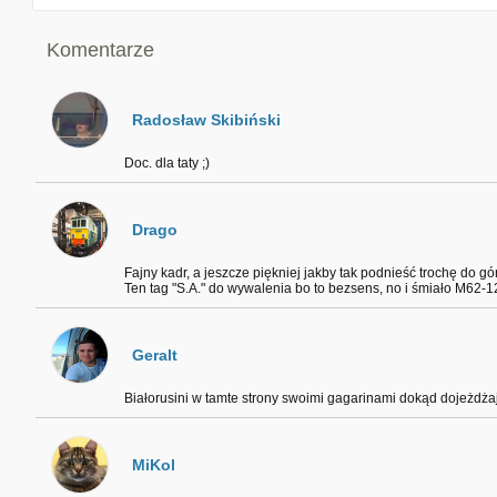
Komentarze
Radosław Skibiński
Doc. dla taty ;)
Drago
Fajny kadr, a jeszcze piękniej jakby tak podnieść trochę do gó
Ten tag "S.A." do wywalenia bo to bezsens, no i śmiało M62-
Geralt
Białorusini w tamte strony swoimi gagarinami dokąd dojeżdża
MiKol