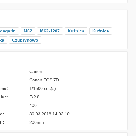
gagarin
M62
M62-1207
Kuźnica
Kuźnica
ka
Czuprynowo
Canon
Canon EOS 7D
ime:
1/1500 sec(s)
lue:
F/2.8
400
d:
30.03.2018 14:03:10
h:
200mm