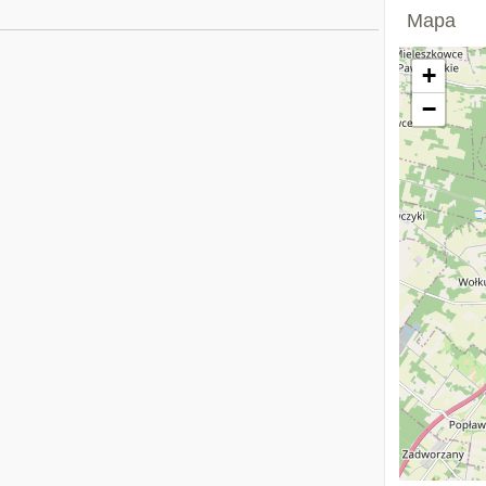
Mapa
+
−