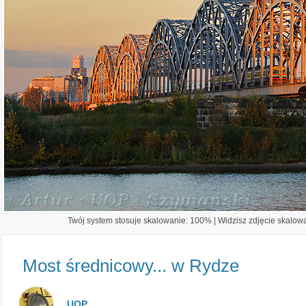
Twój system stosuje skalowanie: 100% | Widzisz zdjęcie skalowan
Most średnicowy... w Rydze
UOP