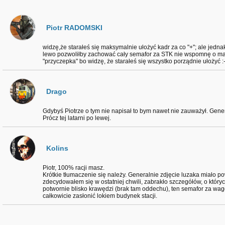
Piotr RADOMSKI
widzę,że starałeś się maksymalnie ułożyć kadr za co "+"; ale jedna
lewo pozwoliłby zachować cały semafor za STK nie wspomnę o mał
"przyczepka" bo widzę, że starałeś się wszystko porządnie ułożyć :-
Drago
Gdybyś Piotrze o tym nie napisał to bym nawet nie zauważył. Gener
Prócz tej latarni po lewej.
Kolins
Piotr, 100% racji masz.
Krótkie tłumaczenie się należy. Generalnie zdjęcie luzaka miało pow
zdecydowałem się w ostatniej chwili, zabrakło szczegółów, o który
potwornie blisko krawędzi (brak tam oddechu), ten semafor za wago
całkowicie zasłonić lokiem budynek stacji.