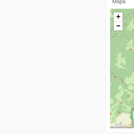
Mapa
+
−