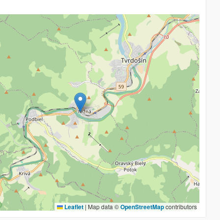
Leaflet
|
Map data ©
OpenStreetMap
contributors