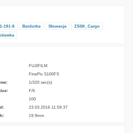
1-191-8
Bardotka
Słowacja
ZSSK_Cargo
zdawka
FUJIFILM
FinePix S100FS
ime:
1/320 sec(s)
lue:
F/5
100
d:
23.03.2016 11:59:37
h:
19.9mm