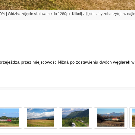
% | Widzisz zdjęcie skalowane do 1280px. Kliknij zdjęcie, aby zobaczyć je w najl
 przejeżdża przez miejscowość Nižná po zostawieniu dwóch węglarek w 