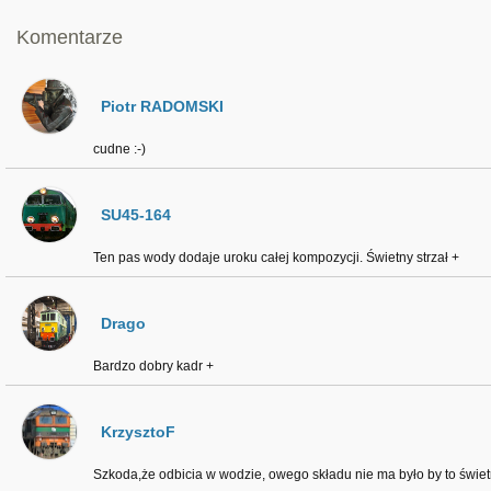
Komentarze
Piotr RADOMSKI
cudne :-)
SU45-164
Ten pas wody dodaje uroku całej kompozycji. Świetny strzał +
Drago
Bardzo dobry kadr +
KrzysztoF
Szkoda,że odbicia w wodzie, owego składu nie ma było by to świetni