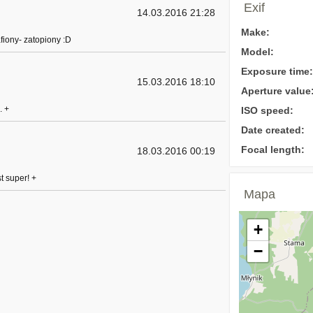
Exif
14.03.2016 21:28
Make:
fiony- zatopiony :D
Model:
Exposure time:
15.03.2016 18:10
Aperture value
. +
ISO speed:
Date created:
Focal length:
18.03.2016 00:19
st super! +
Mapa
+
−