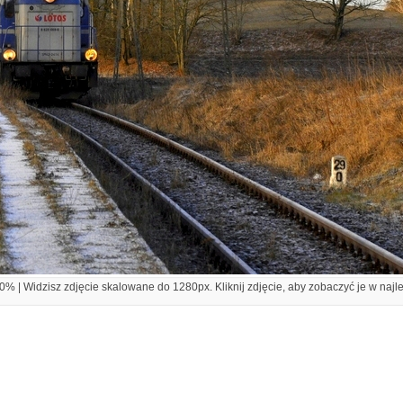
% | Widzisz zdjęcie skalowane do 1280px. Kliknij zdjęcie, aby zobaczyć je w najl