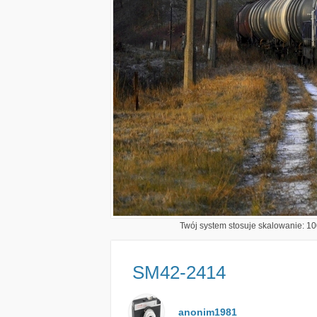
Twój system stosuje skalowanie: 100
SM42-2414
anonim1981