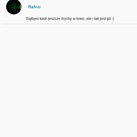
Rafno
Dąłbym kadr jeszcze trochę w lewo, ale i tak jest git :)