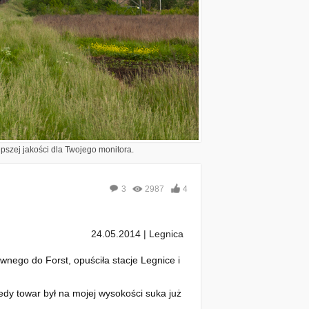
epszej jakości dla Twojego monitora.
3
2987
4
24.05.2014 | Legnica
nego do Forst, opuściła stacje Legnice i
edy towar był na mojej wysokości suka już