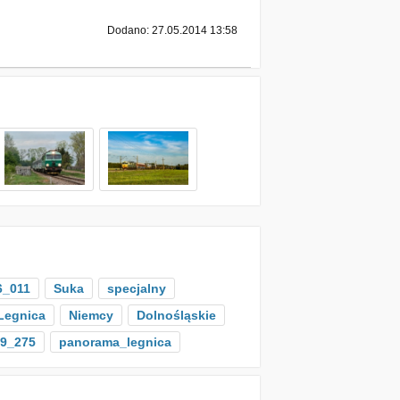
Dodano: 27.05.2014 13:58
6_011
Suka
specjalny
Legnica
Niemcy
Dolnośląskie
9_275
panorama_legnica