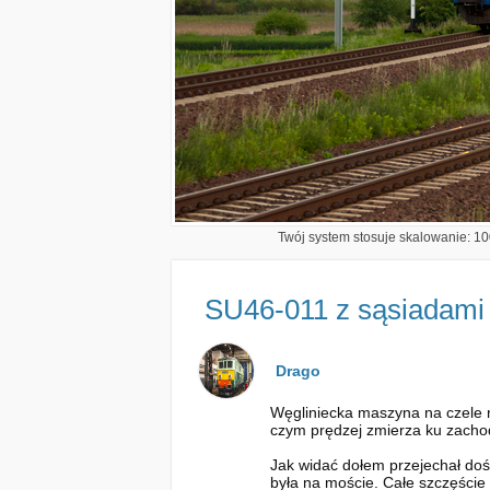
Twój system stosuje skalowanie: 100
SU46-011 z sąsiadami
Drago
Węgliniecka maszyna na czele n
czym prędzej zmierza ku zacho
Jak widać dołem przejechał dość
była na moście. Całe szczęście t