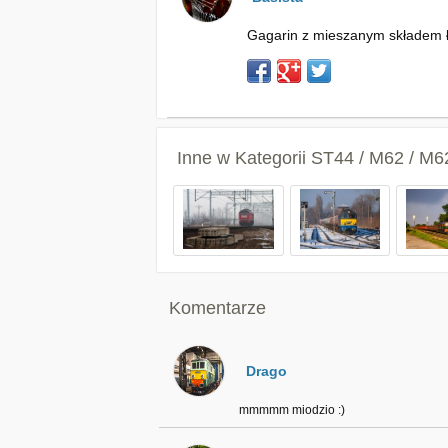
Gagarin z mieszanym składem ł
Inne w Kategorii
ST44 / M62 / M
Komentarze
Drago
mmmmm miodzio :)