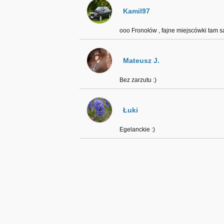
Kamil97
ooo Fronołów , fajne miejscówki tam są
Mateusz J.
Bez zarzutu :)
Łuki
Egelanckie :)