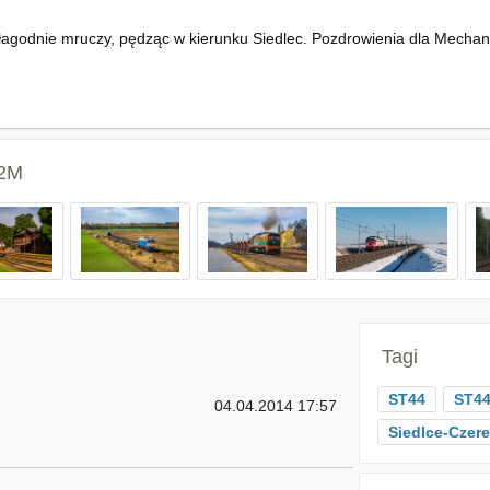
agodnie mruczy, pędząc w kierunku Siedlec. Pozdrowienia dla Mechani
62M
Tagi
ST44
ST44
04.04.2014 17:57
Siedlce-Czer