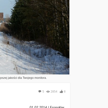
epszej jakości dla Twojego monitora.
5
2854
8
01.02.2014 | Fronołów