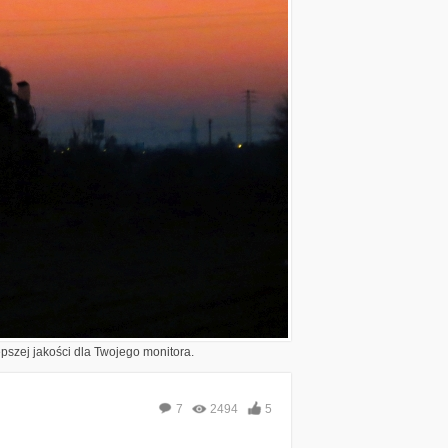
epszej jakości dla Twojego monitora.
7
2494
5