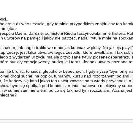
ści...
cholernie dziwne uczucie, gdy totalnie przypadkiem znajdujesz ten kami
pamiętasz.
zespołu Dżem. Bardziej od historii Riedla fascynowała mnie historia 
ch utworów na pamięć i jakby nie patrzeć, nadal irytuje mnie na spotka
 słuchałem, tak nagle trafiło we mnie jak kopniak w plecy. Na jakiejś play
zaprzeczę, jest kilka utworów tegoż zespolu, które uwielbiam. I tak so
dego z wydarzeń w życiu ma się przypisane tytuły piosenek (parafrazuj
tóre budziły emocje wtedy, budzą je i teraz. Jednak utwory poznane te
się nie bronić, to siedzi głęboko w bebechach. I gdy słyszę 'Symfonię n
polnej drogi suchej na popiół, tumanów kurzu nad rozgrzanymi polami i 
em, że kończy się lato i jakoś ten utwór zawsze sam wtedy przychodzi, a
chciałbym się spotkać pod koniec sierpnia i napewno mielibyśmy sobie 
ć i w sumie sam nie wiem, po co się tak nad tym rozczulam. Ważna jest
onieczne?