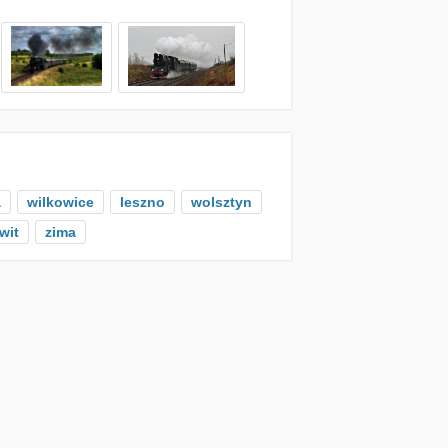
a
wilkowice
leszno
wolsztyn
wit
zima