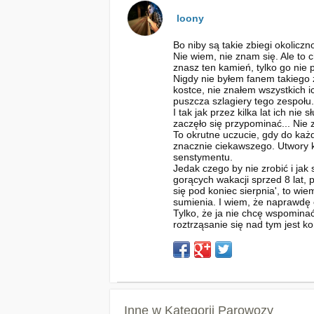
loony
Bo niby są takie zbiegi okoliczno
Nie wiem, nie znam się. Ale to 
znasz ten kamień, tylko go nie 
Nigdy nie byłem fanem takiego 
kostce, nie znałem wszystkich i
puszcza szlagiery tego zespołu.
I tak jak przez kilka lat ich nie
zaczęło się przypominać... Nie 
To okrutne uczucie, gdy do każ
znacznie ciekawszego. Utwory k
senstymentu.
Jedak czego by nie zrobić i jak 
gorących wakacji sprzed 8 lat, 
się pod koniec sierpnia', to wi
sumienia. I wiem, że naprawdę 
Tylko, że ja nie chcę wspomina
roztrząsanie się nad tym jest k
Inne w Kategorii
Parowozy