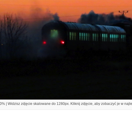
% | Widzisz zdjęcie skalowane do 1280px. Kliknij zdjęcie, aby zobaczyć je w najl