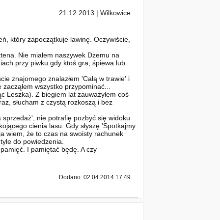
21.12.2013 | Wilkowice
eń, który zapoczątkuje lawinę. Oczywiście,
Rottena. Nie miałem naszywek Dżemu na
niach przy piwku gdy ktoś gra, śpiewa lub
liście znajomego znalazłem 'Całą w trawie' i
bie zacząłem wszystko przypominać...
ąc Leszka). Z biegiem lat zauważyłem coś
raz, słucham z czystą rozkoszą i bez
a sprzedaż', nie potrafię pozbyć się widoku
kojącego cienia lasu. Gdy słyszę 'Spotkajmy
 ja wiem, że to czas na swoisty rachunek
tyle do powiedzenia.
 pamięć. I pamiętać będę. A czy
Dodano: 02.04.2014 17:49