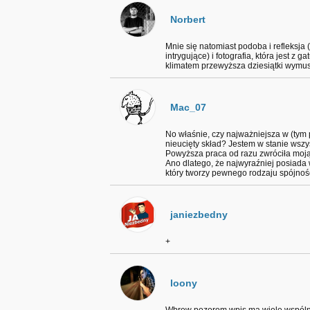
Norbert
Mnie się natomiast podoba i refleksja 
intrygujące) i fotografia, która jest z 
klimatem przewyższa dziesiątki wymus
Mac_07
No właśnie, czy najważniejsza w (tym p
nieucięty skład? Jestem w stanie wszyst
Powyższa praca od razu zwróciła moj
Ano dlatego, że najwyraźniej posiada
który tworzy pewnego rodzaju spójnoś
janiezbedny
+
loony