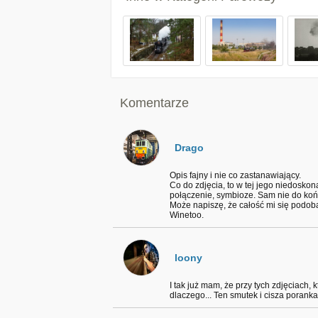
Komentarze
Drago
Opis fajny i nie co zastanawiający.
Co do zdjęcia, to w tej jego niedoskon
połączenie, symbioze. Sam nie do koń
Może napiszę, że całość mi się podoba
Winetoo.
loony
I tak już mam, że przy tych zdjęciach,
dlaczego... Ten smutek i cisza poranka