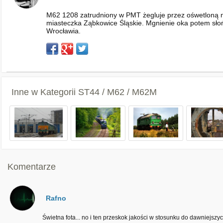
M62 1208 zatrudniony w PMT żegluje przez ośwetloną n
miasteczka Ząbkowice Śląskie. Mgnienie oka potem słońce
Wrocławia.
Inne w Kategorii
ST44 / M62 / M62M
Komentarze
Rafno
Świetna fota... no i ten przeskok jakości w stosunku do dawniejszych