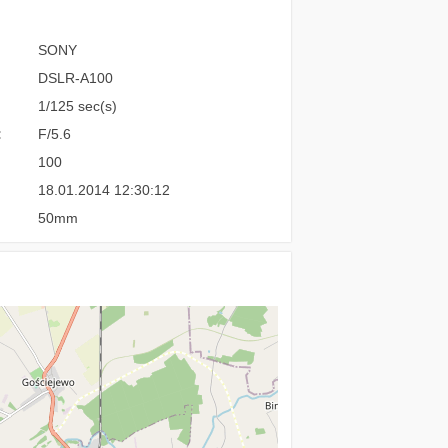
SONY
DSLR-A100
1/125 sec(s)
:
F/5.6
100
18.01.2014 12:30:12
50mm