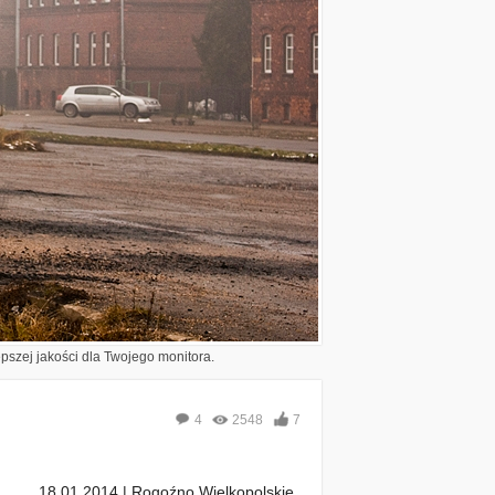
epszej jakości dla Twojego monitora.
4
2548
7
18.01.2014 | Rogoźno Wielkopolskie