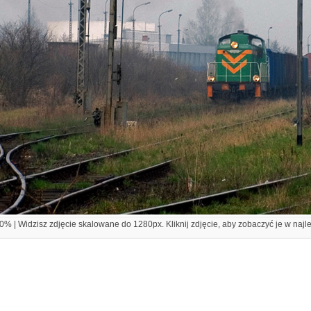
% | Widzisz zdjęcie skalowane do 1280px. Kliknij zdjęcie, aby zobaczyć je w najl