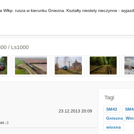
lkp. rusza w kierunku Gniezna. Kształty niestety nieczynne - wyjazd
800 / Ls1000
Tagi
SM42
SM4
23.12.2013 20:09
Gniezno_Wini
as ;-)
wiosna