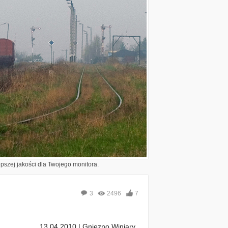
epszej jakości dla Twojego monitora.
3
2496
7
13.04.2010 | Gniezno Winiary