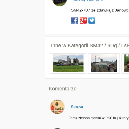
SM42-707 ze zdawką z Janowca W
Inne w Kategorii
SM42 / 6Dg / Ls
Komentarze
Skupa
Teraz zielona stonka w PKP to już raryt