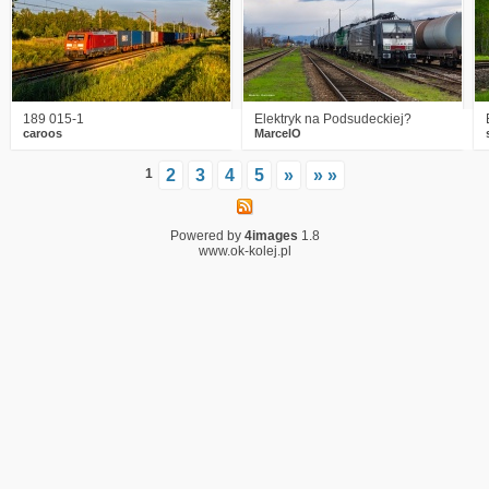
189 015-1
Elektryk na Podsudeckiej?
caroos
MarcelO
1
2
3
4
5
»
» »
Powered by
4images
1.8
www.ok-kolej.pl