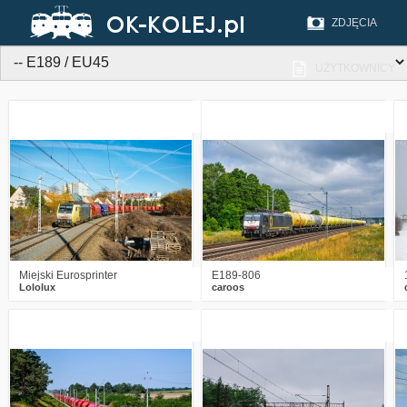
ZDJĘCIA
UŻYTKOWNICY
4
216
10
0
163
8
Miejski Eurosprinter
E189-806
Lololux
caroos
2
585
11
2
488
5