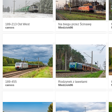
189-213 Ost West
Na biegu przez Ścinawę
caroos
Miedziok86
3
617
14
0
607
11
189-455
Rodzynek z lawetami
caroos
Miedziok86
1
718
13
1
723
11