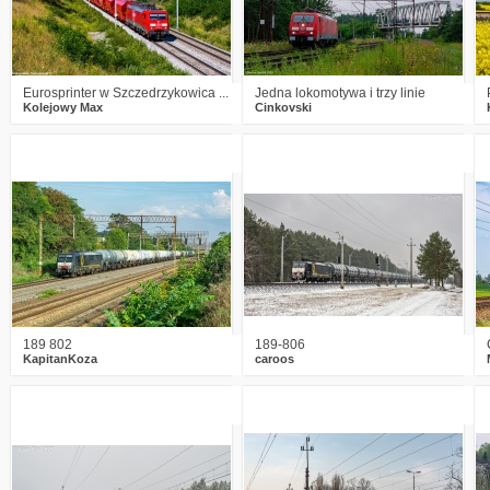
Eurosprinter w Szczedrzykowica ...
Jedna lokomotywa i trzy linie
Kolejowy Max
Cinkovski
0
531
8
0
464
11
189 802
189-806
KapitanKoza
caroos
1
612
12
0
499
8