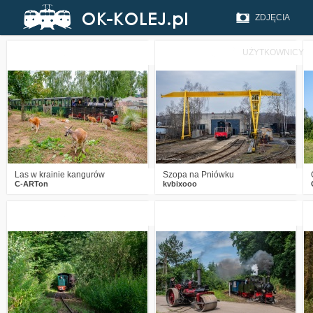
ZDJĘCIA
UŻYTKOWNICY
1
230
11
1
486
13
Las w krainie kangurów
Szopa na Pniówku
C-ARTon
kvbixooo
0
986
12
2
1310
19