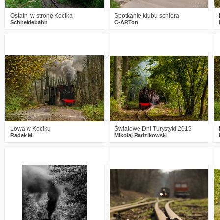
Ostatni w stronę Kocika
Spotkanie klubu seniora
Schneidebahn
C-ARTon
2
1423
21
3
1551
17
Lowa w Kociku
Światowe Dni Turystyki 2019
Radek M.
Mikołaj Radzikowski
2
2221
5
11
3058
11