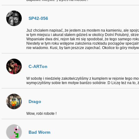
SP42-056
Już chciałem napisać, że jestem za mostem na kamieniu, ale spojrz
w tym miejscu i akurat stałem gdzieś w okolicy Dolní Polubný, st
Wspaniałe dwa dni, rejon tak mi się spodobał, że tego samego rok
Niestety w tym roku wstępne założenia rozkładu pociągów specjal
nie wiadomo. Kusi, by tam jeszcze zajechać. Okolice to góry motyw
C-ARTon
W sobotę i niedzielę zakotwiczyliśmy z kumplem w rejonie tego mo
wymęczyliśmy sobie ten motyw bardzo solidnie :D Liczę też na to, 
Drago
Wow, robi robote !
Bad Worm